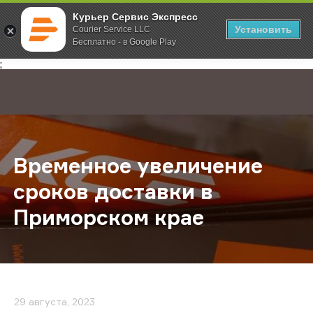
Курьер Сервис Экспресс
Установить
Courier Service LLC
Бесплатно - в Google Play
Главная
О компании
Новости
Временное увеличение сроков до
;
Временное увеличение
сроков доставки в
Приморском крае
29 августа, 2023