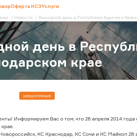
овор
Оферта КСЭ
Услуги
ании
Новости
Выходной день в Республике Адыгея и Крас
ной день в Республ
одарском крае
уведомления
нты! Информируем Вас о том, что 28 апреля 2014 года
крае.
Новороссийск, КС Краснодар, КС Сочи и КС Майкоп 28 