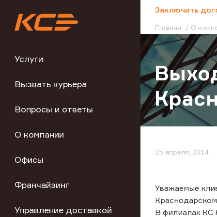
;
Заключить дог
Главная
О комп
Услуги
Выход
Вызвать курьера
Красн
Вопросы и ответы
О компании
25 апреля, 2014
Офисы
Франчайзинг
Уважаемые клие
Краснодарском 
Управление доставкой
В филиалах КС 