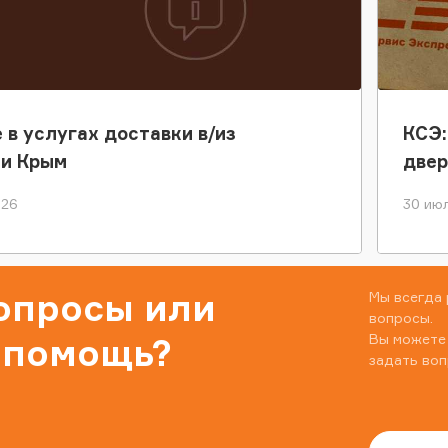
 в услугах доставки в/из
КСЭ:
ки Крым
двер
026
30 июл
вопросы или
Мы всегда 
вопросы.
Вы можете
 помощь?
задать воп