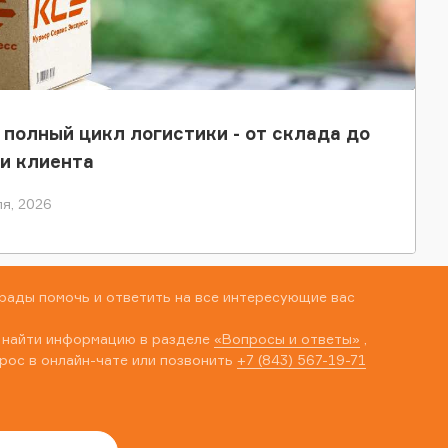
 полный цикл логистики - от склада до
и клиента
я, 2026
рады помочь и ответить на все интересующие вас
 найти информацию в разделе
«Вопросы и ответы»
,
рос в онлайн-чате или позвонить
+7 (843) 567-19-71