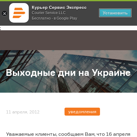
Курьер Сервис Экспресс
Установить
Courier Service LLC
Бесплатно - в Google Play
Главная
О компании
Новости
Выходные дни на Украине
;
Выходные дни на Украине
уведомления
11 апреля, 2012
Уважаемые клиенты, сообщаем Вам, что 16 апреля