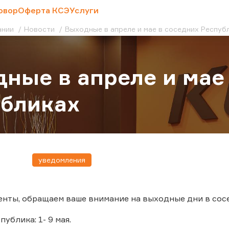
овор
Оферта КСЭ
Услуги
ании
Новости
Выходные в апреле и мае в соседних Респуб
ные в апреле и мае
убликах
уведомления
нты, обращаем ваше внимание на выходные дни в сос
ублика: 1- 9 мая.