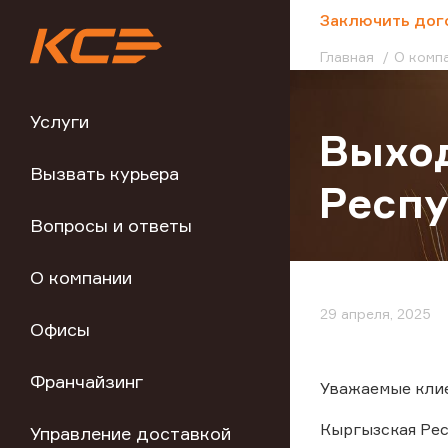
;
Заключить дог
Главная
О комп
Услуги
Выход
Вызвать курьера
Респ
Вопросы и ответы
О компании
29 апреля, 2025
Офисы
Франчайзинг
Уважаемые клие
Кыргызская Респ
Управление доставкой