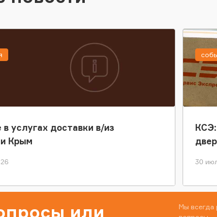
я
соб
 в услугах доставки в/из
КСЭ:
ки Крым
двер
026
30 июл
вопросы или
Мы всегда 
вопросы.