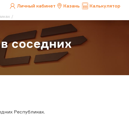
Личный кабинет
Казань
Калькулятор
ликах
 в соседних
едних Республиках.