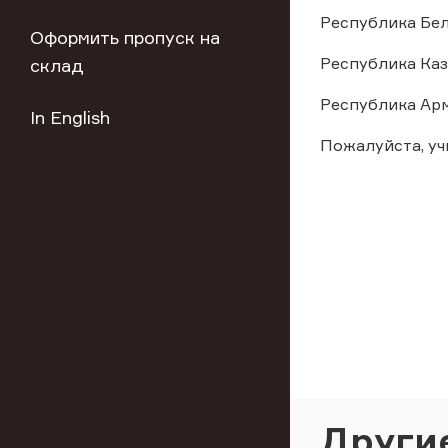
Республика Белару
Оформить пропуск на
Республика Казах
склад
Республика Армен
In English
Пожалуйста, у
Други