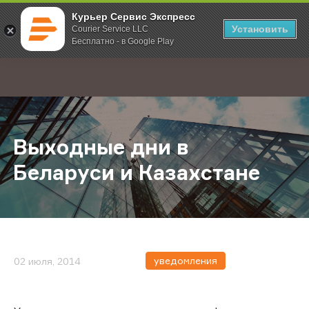
Курьер Сервис Экспресс
Установить
Courier Service LLC
Бесплатно - в Google Play
Главная
О компании
Новости
Выходные дни в Беларуси и Казах
;
Выходные дни в
Беларуси и Казахстане
уведомления
02 июля, 2014