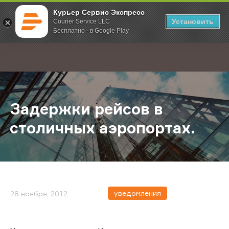
Курьер Сервис Экспресс
Установить
Courier Service LLC
Бесплатно - в Google Play
Главная
О компании
Новости
Задержки рейсов в столичных аэр
;
Задержки рейсов в
столичных аэропортах.
уведомления
28 ноября, 2012