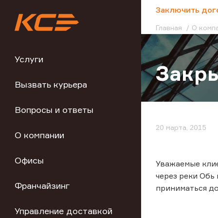
;
Заключить дог
Главная
О комп
Услуги
Закры
Вызвать курьера
Вопросы и ответы
20 марта, 2015
О компании
Офисы
Уважаемые клие
через реки Обь
Франчайзинг
приниматься до
Управление доставкой