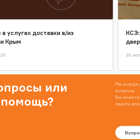
 в услугах доставки в/из
КСЭ:
ки Крым
двер
026
30 июл
вопросы или
Мы всегда 
вопросы.
Вы можете
 помощь?
задать воп
Вопро