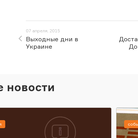
07 апреля, 2015
Выходные дни в
Доста
Украине
До
е новости
я
соб