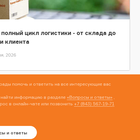
 полный цикл логистики - от склада до
и клиента
я, 2026
рады помочь и ответить на все интересующие вас
 найти информацию в разделе
«Вопросы и ответы»
,
рос в онлайн-чате или позвонить
+7 (843) 567-19-71
сы и ответы