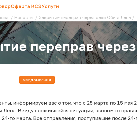
овор
Оферта КСЭ
Услуги
ании
Новости
Закрытие переправ через реки Обь и Лена
тие переправ через
уведомления
нты, информируем вас о том, что с 25 марта по 15 мая
 и Лена. Ввиду сложившейся ситуации, эконом-отправк
 24-го марта. Все отправления, поступившие после 24-г