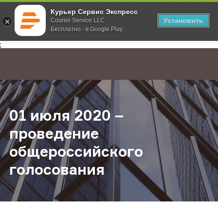
Курьер Сервис Экспресс
Установить
Courier Service LLC
Бесплатно - в Google Play
Главная
О компании
Новости
01 июля 2020 – проведение общ
;
01 июля 2020 –
проведение
общероссийского
голосования