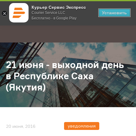
Курьер Сервис Экспресс
Установить
Courier Service LLC
Бесплатно - в Google Play
Главная
О компании
Новости
21 июня - выходной день в Респуб
;
21 июня - выходной день
в Республике Саха
(Якутия)
уведомления
20 июня, 2016