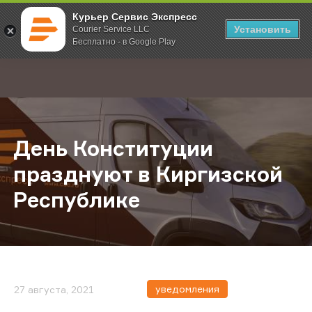
Курьер Сервис Экспресс
Установить
Courier Service LLC
Бесплатно - в Google Play
Главная
О компании
Новости
День Конституции празднуют в К
;
День Конституции
празднуют в Киргизской
Республике
уведомления
27 августа, 2021