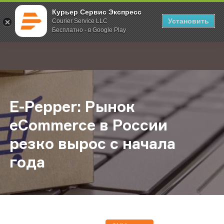
Курьер Сервис Экспресс
Установить
Courier Service LLC
Бесплатно - в Google Play
Главная
О компании
Новости
E-Pepper: Рынок eCommerce в Рос
;
E-Pepper: Рынок
eCommerce в России
резко вырос с начала
года