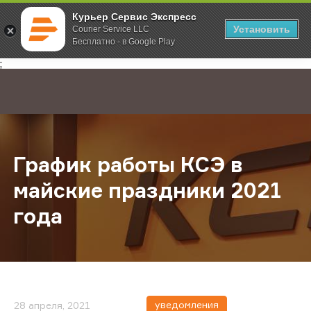
Курьер Сервис Экспресс
Установить
Courier Service LLC
Бесплатно - в Google Play
Главная
О компании
Новости
График работы КСЭ в майские пра
;
График работы КСЭ в
майские праздники 2021
года
уведомления
28 апреля, 2021