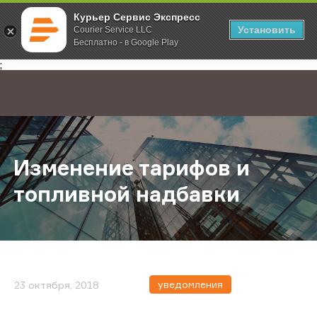
Курьер Сервис Экспресс
Установить
Courier Service LLC
Бесплатно - в Google Play
Главная
О компании
Новости
Изменение тарифов и топливной 
;
Изменение тарифов и
топливной надбавки
уведомления
23 октября, 2018