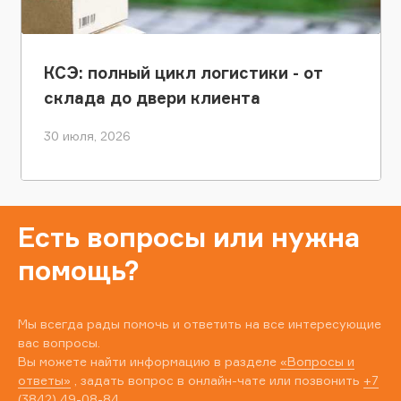
КСЭ: полный цикл логистики - от
склада до двери клиента
30 июля, 2026
Есть вопросы или нужна
помощь?
Мы всегда рады помочь и ответить на все интересующие
вас вопросы.
Вы можете найти информацию в разделе
«Вопросы и
ответы»
, задать вопрос в онлайн-чате или позвонить
+7
(3842) 49-08-84