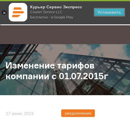
Курьер Сервис Экспресс
Установить
Courier Service LLC
Бесплатно - в Google Play
Главная
О компании
Новости
Изменение тарифов компании с 01
;
Изменение тарифов
компании с 01.07.2015г
уведомления
17 июня, 2015