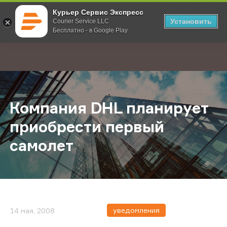
Курьер Сервис Экспресс
Установить
Courier Service LLC
Бесплатно - в Google Play
Главная
О компании
Новости
Компания DHL планирует приобре
;
Компания DHL планирует
приобрести первый
самолет
уведомления
14 мая, 2008