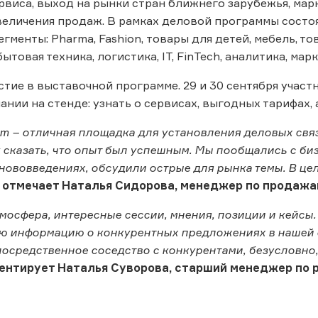
рвиса, выход на рынки стран ближнего зарубежья, мар
величения продаж. В рамках деловой программы сост
гменты: Pharma, Fashion, товары для детей, мебель, то
ытовая техника, логистика, IT, FinTech, аналитика, мар
стие в выставочной программе. 29 и 30 сентября учас
ании на стенде: узнать о сервисах, выгодных тарифах,
rum – отличная площадка для установления деловых св
у сказать, что опыт был успешным. Мы пообщались с би
нововведениях, обсудили острые для рынка темы. В цел
-
отмечает Наталья Сидорова, менеджер по продажа
мосфера, интересные сессии, мнения, позиции и кейсы
 информацию о конкурентных предложениях в нашей с
посредственное соседство с конкурентами, безусловно
ентирует Наталья Суворова, старший менеджер по р