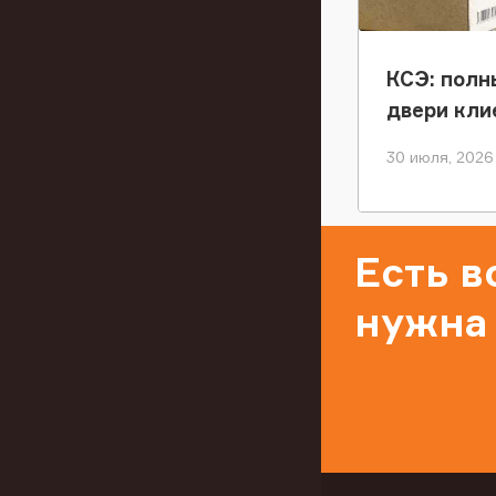
КСЭ: полн
двери кли
30 июля, 2026
Есть 
нужна