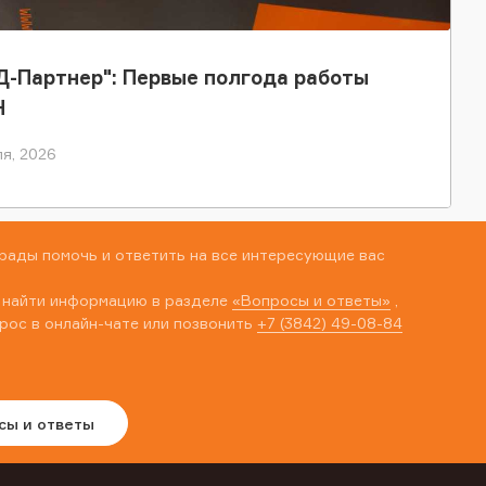
-Партнер": Первые полгода работы
Н
я, 2026
рады помочь и ответить на все интересующие вас
 найти информацию в разделе
«Вопросы и ответы»
,
рос в онлайн-чате или позвонить
+7 (3842) 49-08-84
сы и ответы