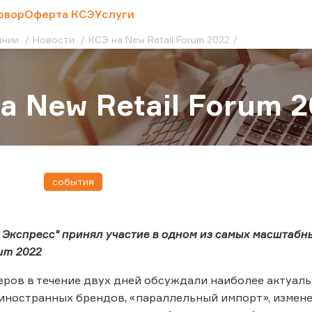
овор
Оферта КСЭ
Услуги
ании
Новости
КСЭ на New Retail Forum 2022
а New Retail Forum 
события
 Экспресс" принял участие в одном из самых масштабн
rum 2022
еров в течение двух дней обсуждали наиболее актуаль
 иностранных брендов, «параллельный импорт», измен