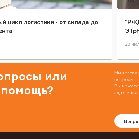
ый цикл логистики - от склада до
"РЖД
ента
ЭТр
28 июл
вопросы или
Мы всегда 
вопросы.
Вы можете
 помощь?
задать воп
Вопро