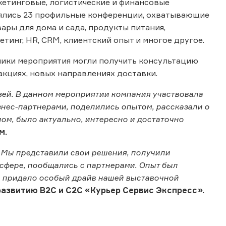
кетинговые, логистические и финансовые
оялись 23 профильные конференции, охватывающие
вары для дома и сада, продукты питания,
кетинг, HR, CRM, клиентский опыт и многое другое.
тники мероприятия могли получить консультацию
 акциях, новых направлениях доставки.
язей. В данном мероприятии компания участвовала
знес-партнерами, поделились опытом, рассказали о
ом, было актуально, интересно и достаточно
м.
. Мы представили свои решения, получили
фере, пообщались с партнерами. Опыт был
, придало особый драйв нашей выставочной
азвитию B2C и С2С «Курьер Сервис Экспресс».