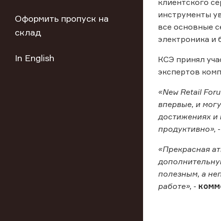
клиентского се
инструменты у
Оформить пропуск на
все основные се
склад
электроника и б
In English
КСЭ принял уча
экспертов комп
«New Retail Fo
впервые, и мог
достижениях и 
продуктивно»,
«Прекрасная ат
дополнительную
полезным, а не
работе»,
-
комм