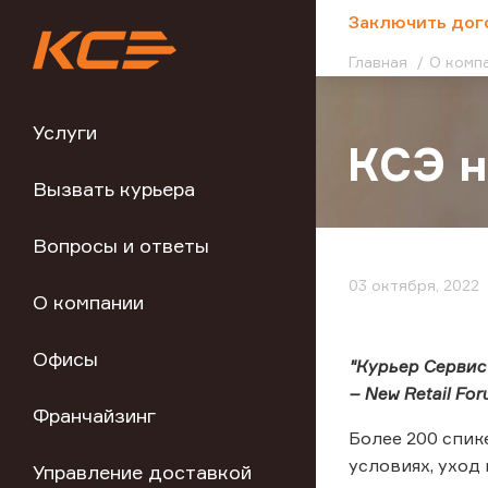
;
Заключить дог
Главная
О комп
Услуги
КСЭ н
Вызвать курьера
Вопросы и ответы
03 октября, 2022
О компании
Офисы
"Курьер Сервис
– New Retail Fo
Франчайзинг
Более 200 спик
условиях, уход
Управление доставкой