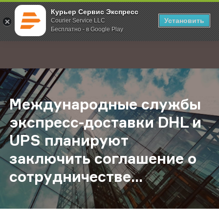
Курьер Сервис Экспресс
Установить
Courier Service LLC
Бесплатно - в Google Play
Главная
О компании
Новости
Международные службы экспресс-
;
Международные службы
экспресс-доставки DHL и
UPS планируют
заключить соглашение о
сотрудничестве...