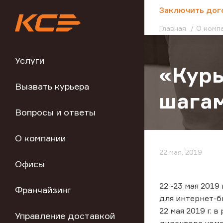
;
Заключить дог
Главная
О комп
Услуги
«Курь
Вызвать курьера
шагам
Вопросы и ответы
О компании
22 мая, 2019
Офисы
22 -23 мая 201
Франчайзинг
для интернет-б
22 мая 2019 г.
Управление доставкой