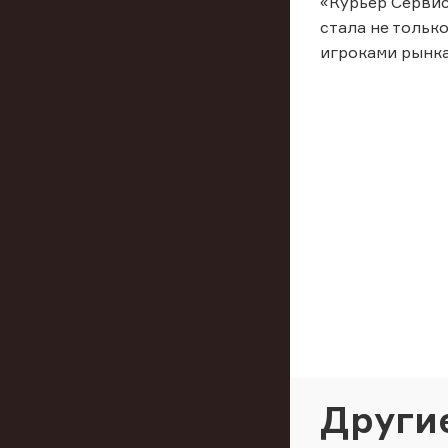
«Курьер Сервис
стала не тольк
игроками рынка
Други