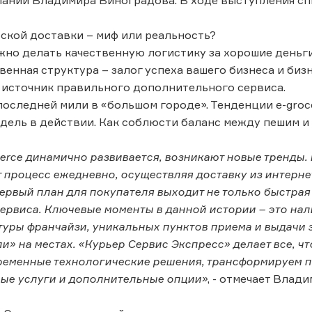
пании Владимира Виноградова. В ходе выступления с
рской доставки – миф или реальность?
ажно делать качественную логистику за хорошие деньги
венная структура – залог успеха вашего бизнеса и биз
 источник правильного дополнительного сервиса.
последней мили в «большом городе». Тенденции e-groc
одель в действии. Как соблюсти баланс между пешим и
rce динамично развивается, возникают новые тренды. 
 процесс ежедневно, осуществляя доставку из интерне
первый план для покупателя выходит не только быстрая
ервиса. Ключевые моменты в данной истории – это на
туры франчайзи, уникальных пунктов приема и выдачи з
и» на местах. «Курьер Сервис Экспресс» делает все, ч
еменные технологические решения, трансформируем п
ые услуги и дополнительные опции»
, - отмечает Влад