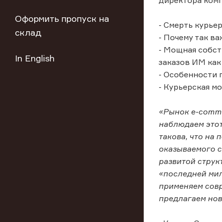
директора ком
Оформить пропуск на
- Смерть курье
склад
- Почему так в
- Мощная собст
In English
заказов ИМ как
- Особенности 
- Курьерская м
«Рынок e-comme
наблюдаем этот
такова, что на 
оказываемого с
развитой струк
«последней мил
применяем совр
предлагаем нов