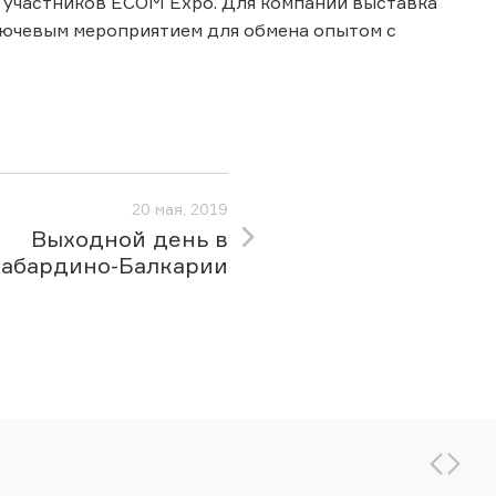
х участников ECOM Expo. Для компании выставка
лючевым мероприятием для обмена опытом с
20 мая, 2019
Выходной день в
абардино-Балкарии