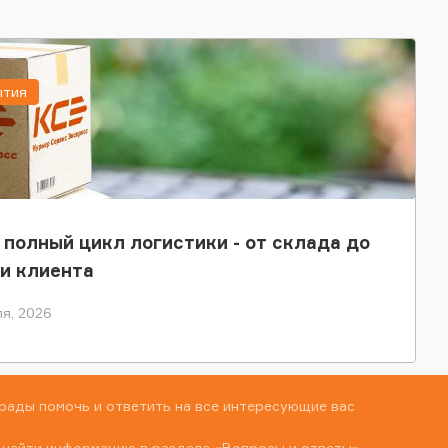
ытия
 полный цикл логистики - от склада до
и клиента
я, 2026
рады помочь и ответить на все интересующие вас
 найти информацию в разделе
«Вопросы и ответы»
,