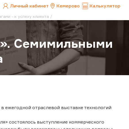
Личный кабинет
Кемерово
Калькулятор
гами - к успеху клиента
с». Семимильными
а
ие в ежегодной отраслевой выставке технологий
иля» состоялось выступление коммерческого