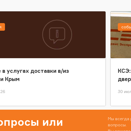
я
соб
 в услугах доставки в/из
КСЭ:
ки Крым
двер
026
30 июл
вопросы или
Мы всегда 
вопросы.
Вы можете