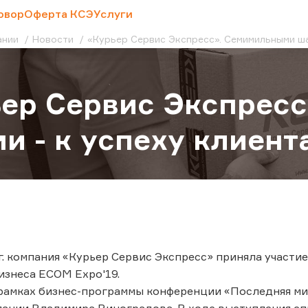
овор
Оферта КСЭ
Услуги
ании
Новости
«Курьер Сервис Экспресс». Семимильными ша
ер Сервис Экспрес
и - к успеху клиент
9 г. компания «Курьер Сервис Экспресс» приняла участ
изнеса ECOM Expo'19.
 в рамках бизнес-программы конференции «Последняя м