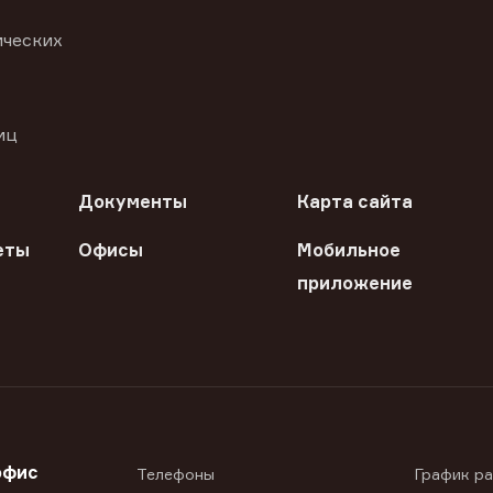
ических
иц
Документы
Карта сайта
еты
Офисы
Мобильное
приложение
офис
Телефоны
График р