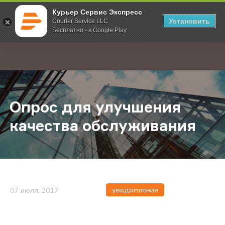
Курьер Сервис Экспресс
Установить
Courier Service LLC
Бесплатно - в Google Play
Главная
О компании
Новости
Опрос для улучшения качества о
;
Опрос для улучшения
качества обслуживания
уведомления
07 июля, 2017