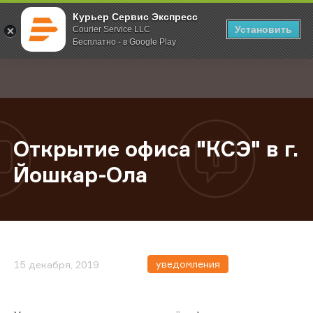
Курьер Сервис Экспресс
Установить
Courier Service LLC
Бесплатно - в Google Play
Главная
О компании
Новости
Открытие офиса "КСЭ" в г. Йошка
;
Открытие офиса "КСЭ" в г.
Йошкар-Ола
уведомления
15 декабря, 2019