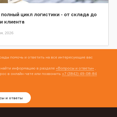
 полный цикл логистики - от склада до
и клиента
я, 2026
рады помочь и ответить на все интересующие вас
 найти информацию в разделе
«Вопросы и ответы»
,
рос в онлайн-чате или позвонить
+7 (3842) 49-08-84
сы и ответы