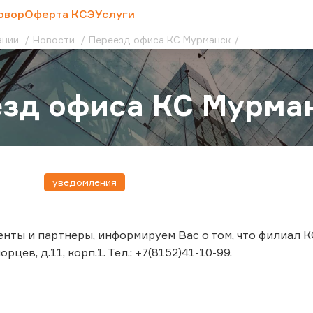
овор
Оферта КСЭ
Услуги
ании
Новости
Переезд офиса КС Мурманск
зд офиса КС Мурма
уведомления
нты и партнеры, информируем Вас о том, что филиал К
цев, д.11, корп.1. Тел.: +7(8152)41-10-99.