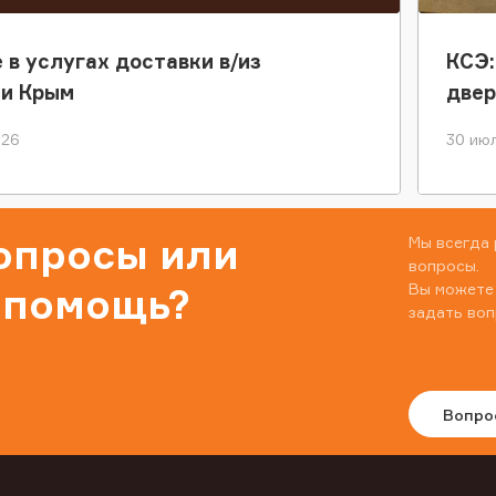
 в услугах доставки в/из
КСЭ:
ки Крым
двер
026
30 июл
вопросы или
Мы всегда 
вопросы.
Вы можете
 помощь?
задать воп
Вопро