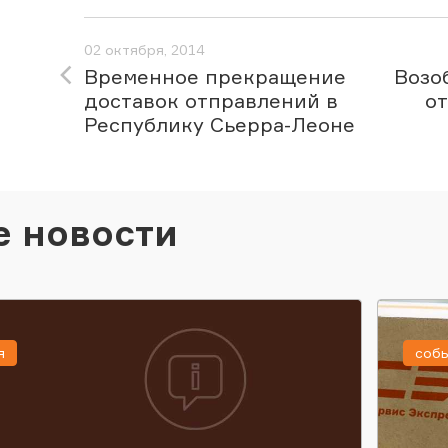
02 октября, 2014
Временное прекращение
Возо
доставок отправлений в
о
Республику Сьерра-Леоне
е новости
я
соб