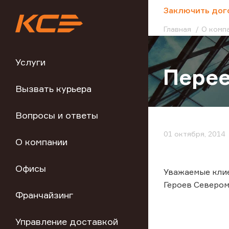
;
Заключить дог
Главная
О комп
Услуги
Перее
Вызвать курьера
Вопросы и ответы
01 октября, 2014
О компании
Офисы
Уважаемые клие
Героев Северомор
Франчайзинг
Управление доставкой