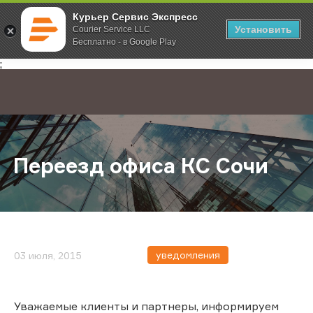
Курьер Сервис Экспресс
Установить
Courier Service LLC
Бесплатно - в Google Play
Главная
О компании
Новости
Переезд офиса КС Сочи
;
Переезд офиса КС Сочи
уведомления
03 июля, 2015
Уважаемые клиенты и партнеры, информируем