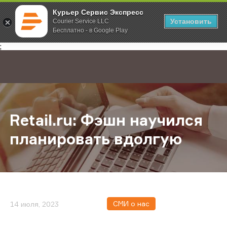
Курьер Сервис Экспресс
Установить
Courier Service LLC
Бесплатно - в Google Play
Главная
О компании
Новости
Retail.ru: Фэшн научился планиро
;
Retail.ru: Фэшн научился
планировать вдолгую
СМИ о нас
14 июля, 2023