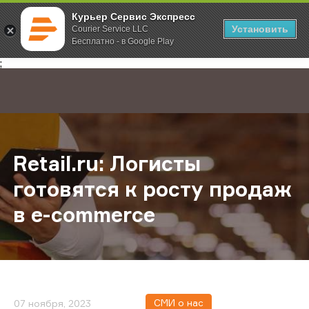
Курьер Сервис Экспресс
Установить
Courier Service LLC
Бесплатно - в Google Play
Главная
О компании
Новости
Retail.ru: Логисты готовятся к ро
;
Retail.ru: Логисты
готовятся к росту продаж
в e-commerce
СМИ о нас
07 ноября, 2023