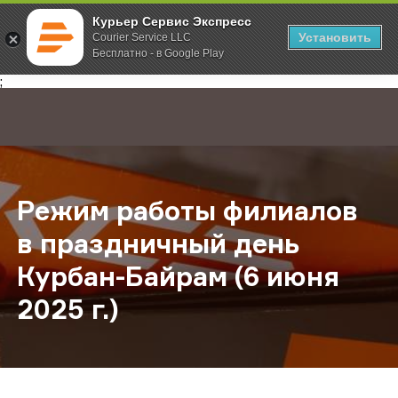
Курьер Сервис Экспресс
Установить
Courier Service LLC
Бесплатно - в Google Play
Главная
О компании
Новости
Режим работы филиалов в праздни
;
Режим работы филиалов
в праздничный день
Курбан-Байрам (6 июня
2025 г.)