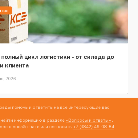
ытия
 полный цикл логистики - от склада до
и клиента
я, 2026
рады помочь и ответить на все интересующие вас
 найти информацию в разделе
«Вопросы и ответы»
,
рос в онлайн-чате или позвонить
+7 (3842) 49-08-84