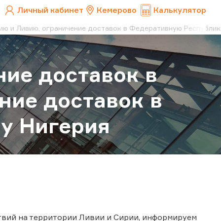
Личный кабинет
Кемерово
Калькулятор
ию и Ливию, ограничение доставок в Федеративную Республик
ие доставок в
ние доставок в
у Нигерия
твий на территории Ливии и Сирии, информируем