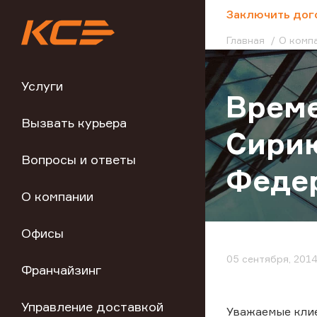
;
Заключить дог
Главная
О комп
Услуги
Време
Вызвать курьера
Сирию
Вопросы и ответы
Феде
О компании
Офисы
05 сентября, 201
Франчайзинг
Управление доставкой
Уважаемые клие