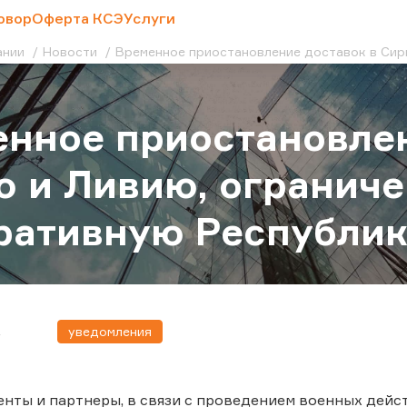
овор
Оферта КСЭ
Услуги
ании
Новости
Временное приостановление доставок в Сир
нное приостановлен
 и Ливию, ограниче
ративную Республик
уведомления
4
нты и партнеры, в связи с проведением военных дейс