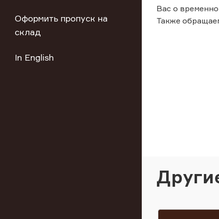
Вас о временно
Оформить пропуск на
Также обращаем
склад
In English
Други