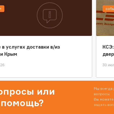
я
соб
 в услугах доставки в/из
КСЭ:
ки Крым
двер
026
30 июл
вопросы или
Мы всегда 
вопросы.
Вы можете
 помощь?
задать воп