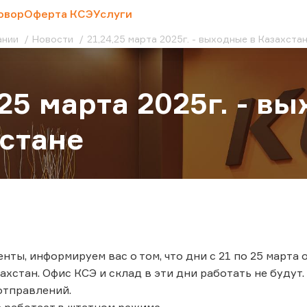
овор
Оферта КСЭ
Услуги
ании
Новости
21,24,25 марта 2025г. - выходные в Казахста
,25 марта 2025г. - в
стане
нты, информируем вас о том, что дни с 21 по 25 мар
ахстан. Офис КСЭ и склад в эти дни работать не буду
отправлений.