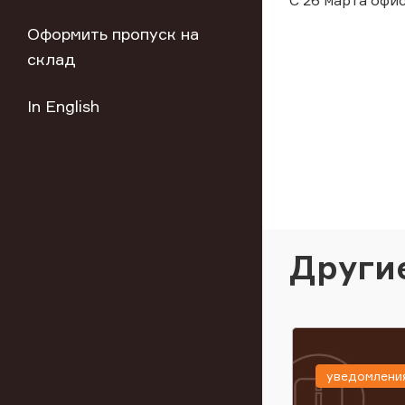
С 26 марта офи
Оформить пропуск на
склад
In English
Други
уведомлени