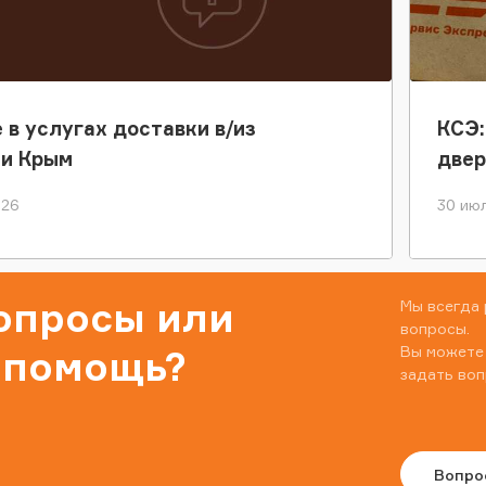
 в услугах доставки в/из
КСЭ:
ки Крым
двер
026
30 июл
вопросы или
Мы всегда 
вопросы.
Вы можете
 помощь?
задать воп
Вопро