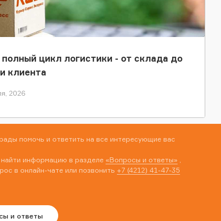
 полный цикл логистики - от склада до
и клиента
я, 2026
рады помочь и ответить на все интересующие вас
 найти информацию в разделе
«Вопросы и ответы»
,
рос в онлайн-чате или позвонить
+7 (4212) 41-47-35
сы и ответы