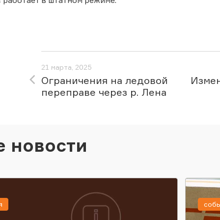
с работает в штатном режиме.
21 марта, 2025
Ограничения на ледовой
Изме
переправе через р. Лена
е новости
я
соб