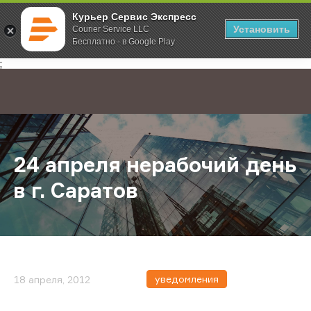
Курьер Сервис Экспресс
Установить
Courier Service LLC
Бесплатно - в Google Play
Главная
О компании
Новости
24 апреля нерабочий день в г. Са
;
24 апреля нерабочий день
в г. Саратов
уведомления
18 апреля, 2012