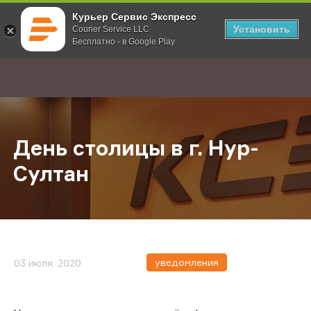
Курьер Сервис Экспресс
Установить
Courier Service LLC
Бесплатно - в Google Play
Главная
О компании
Новости
День столицы в г. Нур-Султан
;
День столицы в г. Нур-
Султан
уведомления
03 июля, 2020