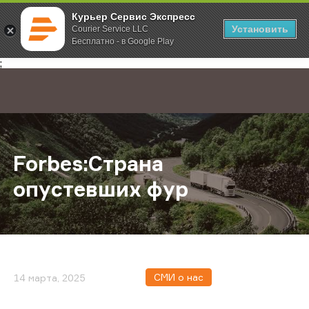
Курьер Сервис Экспресс
Установить
Courier Service LLC
Бесплатно - в Google Play
Главная
О компании
Новости
Forbes:Страна опустевших фур
;
Forbes:Страна
опустевших фур
СМИ о нас
14 марта, 2025