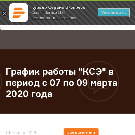
Курьер Сервис Экспресс
Установить
Courier Service LLC
Бесплатно - в Google Play
Главная
О компании
Новости
График работы "КСЭ" в период с 0
;
График работы "КСЭ" в
период с 07 по 09 марта
2020 года
уведомления
05 марта, 2020