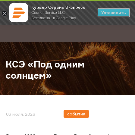
Курьер Сервис Экспресс
Установить
Courier Service LLC
Бесплатно - в Google Play
Главная
О компании
Новости
КСЭ «Под одним солнцем»
;
КСЭ «Под одним
солнцем»
события
03 июля, 2026