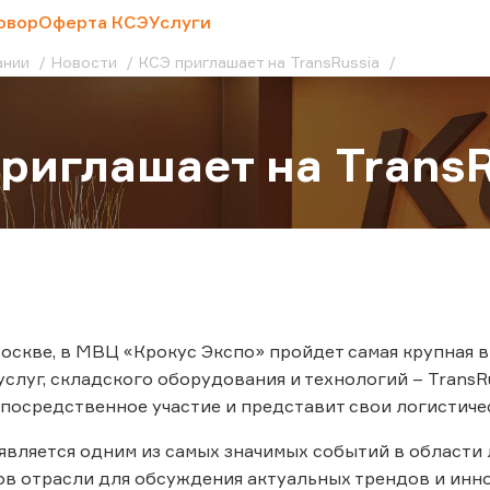
овор
Оферта КСЭ
Услуги
ании
Новости
КСЭ приглашает на TransRussia
риглашает на TransR
Москве, в МВЦ «Крокус Экспо» пройдет самая крупная 
услуг, складского оборудования и технологий – TransR
епосредственное участие и представит свои логистиче
является одним из самых значимых событий в области
в отрасли для обсуждения актуальных трендов и инн