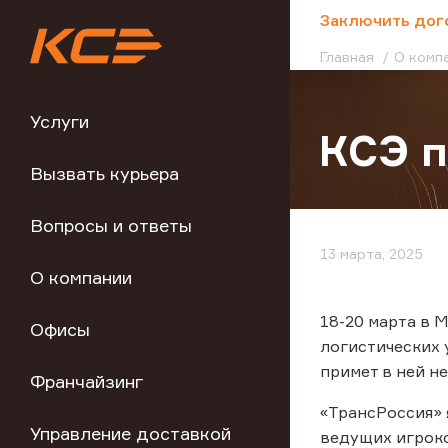
;
Заключить дог
Главная
О комп
Услуги
КСЭ п
Вызвать курьера
Вопросы и ответы
13 марта, 2025
О компании
18-20 марта в 
Офисы
логистических 
примет в ней н
Франчайзинг
«ТрансРоссия» 
Управление доставкой
ведущих игроко