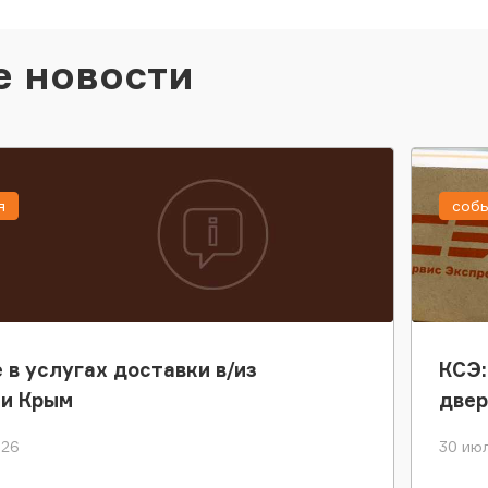
е новости
я
соб
 в услугах доставки в/из
КСЭ:
ки Крым
двер
026
30 июл