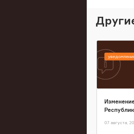
Други
уведомлени
Изменение
Республи
07 августа, 2