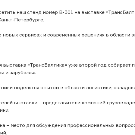
етить наш стенд номер В-301 на выставке «ТрансБалти
 Санкт-Петербурге.
 новых сервисах и современных решениях в области э
 выставка «ТрансБалтика» уже второй год собирает 
и и зарубежья.
стники поделятся опытом в области логистики, складск
телей выставки – представители компаний грузовладе
ики.
ка – место для обсуждения профессиональных вопрос
ий.