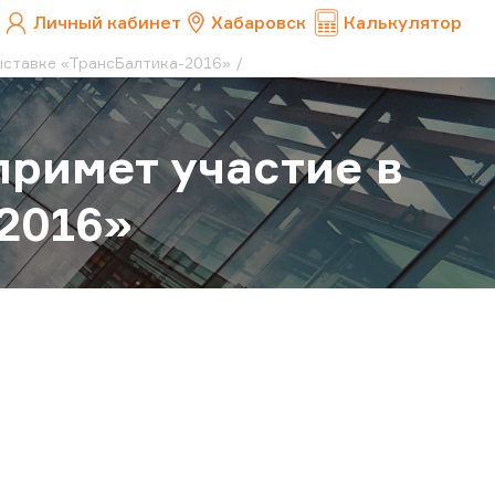
Личный кабинет
Хабаровск
Калькулятор
ыставке «ТрансБалтика-2016»
примет участие в
2016»