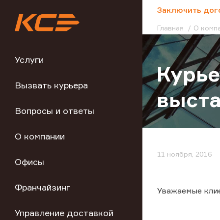
;
Заключить дог
Главная
О комп
Услуги
Курье
Вызвать курьера
выста
Вопросы и ответы
О компании
11 ноября, 2016
Офисы
Франчайзинг
Уважаемые кли
Управление доставкой