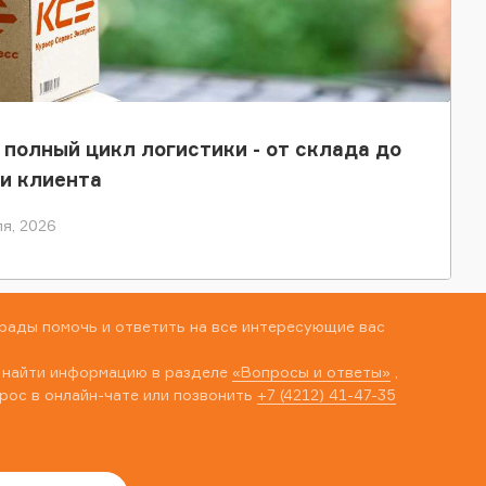
 полный цикл логистики - от склада до
и клиента
я, 2026
рады помочь и ответить на все интересующие вас
 найти информацию в разделе
«Вопросы и ответы»
,
рос в онлайн-чате или позвонить
+7 (4212) 41-47-35