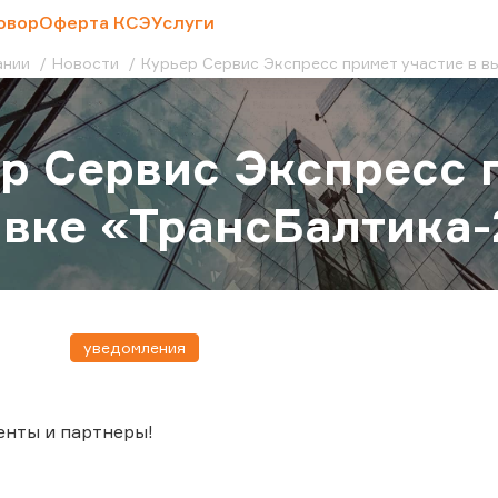
овор
Оферта КСЭ
Услуги
ании
Новости
Курьер Сервис Экспресс примет участие в в
р Сервис Экспресс 
вке «ТрансБалтика-
уведомления
енты и партнеры!