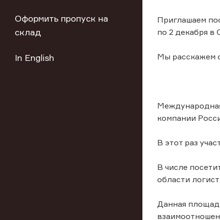
Оформить пропуск на
Приглашаем пос
склад
по 2 декабря в
Мы расскажем о
In English
Международная
компании Росси
В этот раз уча
В числе посети
области логист
Данная площад
взаимоотношен