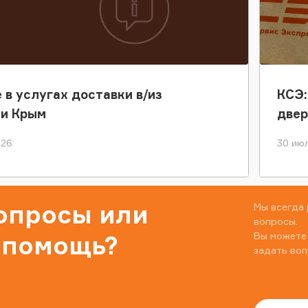
 в услугах доставки в/из
КСЭ:
ки Крым
двер
026
30 июл
вопросы или
Мы всегда 
вопросы.
Вы можете
 помощь?
задать воп