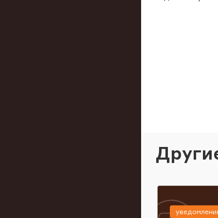
Други
уведомлени