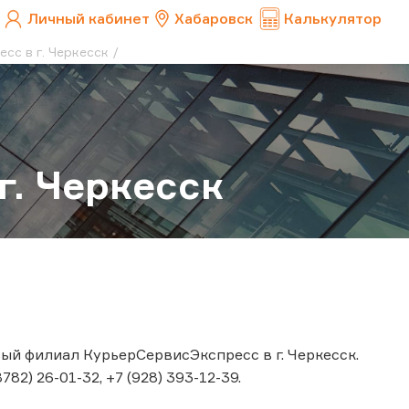
Личный кабинет
Хабаровск
Калькулятор
сс в г. Черкесск
г. Черкесск
вый филиал КурьерСервисЭкспресс в г. Черкесск.
782) 26-01-32, +7 (928) 393-12-39.