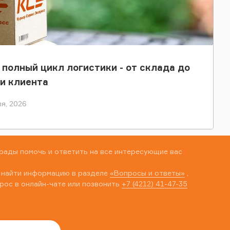
 полный цикл логистики - от склада до
и клиента
я, 2026
рады помочь и ответить на все интересующие вас
 найти информацию в разделе
«Вопросы и ответы»
,
рос в онлайн-чате или позвонить
+7 (4212) 41-47-35