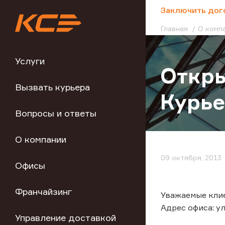
;
Заключить дог
Главная
О комп
Услуги
Откры
Вызвать курьера
Курье
Вопросы и ответы
О компании
09 октября, 2013
Офисы
Франчайзинг
Уважаемые клие
Адрес офиса: ул.
Управление доставкой