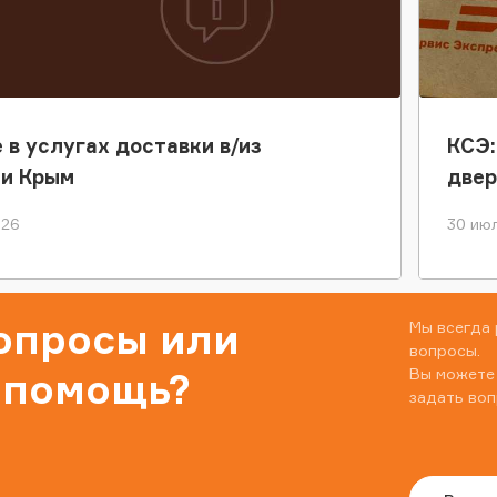
 в услугах доставки в/из
КСЭ:
ки Крым
двер
026
30 июл
вопросы или
Мы всегда 
вопросы.
Вы можете
 помощь?
задать воп