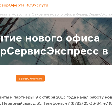
овор
Оферта КСЭ
Услуги
ании
Новости
Открытие нового офиса КурьерСервисЭкспре
тие нового офиса
рСервисЭкспресс в 
уведомления
нты и партнеры! 9 октября 2013 года начал работу но
 Первомайская, д.35. Телефоны: +7 (8782) 25-33-84, +7 (8