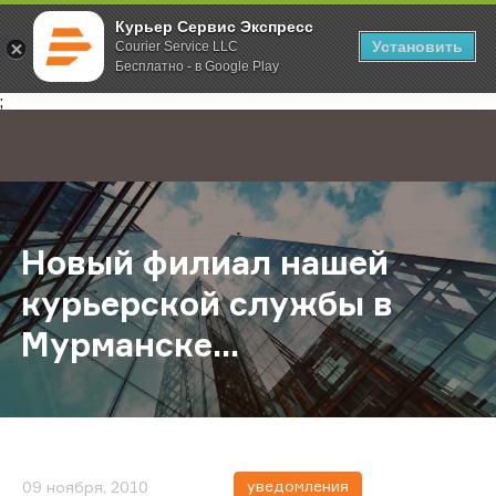
Курьер Сервис Экспресс
Установить
Courier Service LLC
Бесплатно - в Google Play
Главная
О компании
Новости
Новый филиал нашей курьерской с
;
Новый филиал нашей
курьерской службы в
Мурманске...
уведомления
09 ноября, 2010