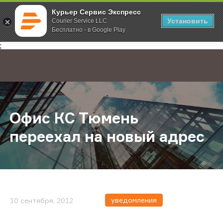
Курьер Сервис Экспресс
Установить
Courier Service LLC
Бесплатно - в Google Play
Главная
О компании
Новости
Офис КС Тюмень переехал на нов
;
Офис КС Тюмень
переехал на новый адрес
уведомления
10 сентября, 2012