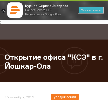
Курьер Сервис Экспресс
Установить
Courier Service LLC
Бесплатно - в Google Play
Главная
О компании
Новости
Открытие офиса "КСЭ" в г. Йошка
;
Открытие офиса "КСЭ" в г.
Йошкар-Ола
уведомления
15 декабря, 2019