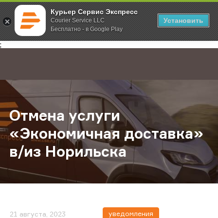
Курьер Сервис Экспресс
Установить
Courier Service LLC
Бесплатно - в Google Play
Главная
О компании
Новости
Отмена услуги «Экономичная дост
;
Отмена услуги
«Экономичная доставка»
в/из Норильска
уведомления
21 августа, 2023