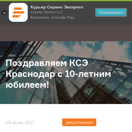
Курьер Сервис Экспресс
Установить
Courier Service LLC
Бесплатно - в Google Play
Главная
О компании
Новости
Поздравляем КСЭ Краснодар с 10
;
Поздравляем КСЭ
Краснодар с 10-летним
юбилеем!
уведомления
09 июля, 2017