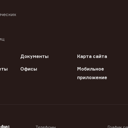
ических
иц
Документы
Карта сайта
еты
Офисы
Мобильное
приложение
офис
Телефоны
График р