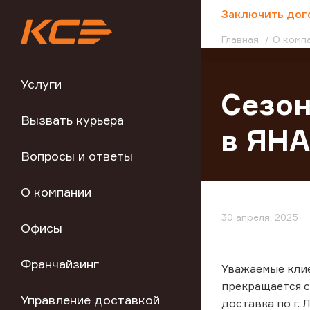
;
Заключить дог
Главная
О комп
Услуги
Сезон
Вызвать курьера
в ЯН
Вопросы и ответы
О компании
30 апреля, 2025
Офисы
Франчайзинг
Уважаемые клие
прекращается с
Управление доставкой
доставка по г.