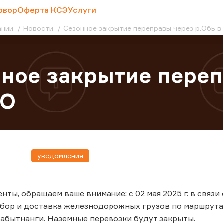
овор
Оферта КСЭ
Услуги
ании
Новости
Сезонное закрытие переправы через р.Обь 
ное закрытие переп
АО
уведомления
нты, обращаем ваше внимание: с 02 мая 2025 г. в связи
бор и доставка железнодорожных грузов по маршрутам
 Лабытнанги. Наземные перевозки будут закрыты.