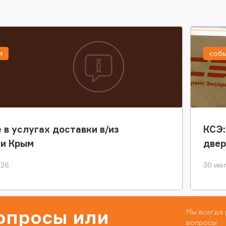
я
соб
 в услугах доставки в/из
КСЭ:
ки Крым
двер
026
30 июл
вопросы или
Мы всегда 
вопросы.