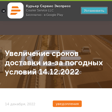
Курьер Сервис Экспресс
Установить
Courier Service LLC
Бесплатно - в Google Play
Главная
О компании
Новости
Увеличение сроков доставки из-з
;
Увеличение сроков
доставки из-за погодных
условий 14.12.2022
уведомления
14 декабря, 2022