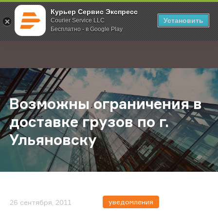
Курьер Сервис Экспресс
Установить
Courier Service LLC
Бесплатно - в Google Play
Главная
О компании
Новости
Возможны ограничения в доставке
;
Возможны ограничения в
доставке грузов по г.
Ульяновску
уведомления
26 сентября, 2011