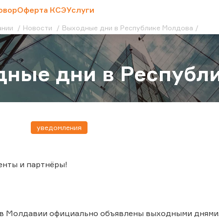
овор
Оферта КСЭ
Услуги
ании
Новости
Выходные дни в Республике Молдова
ные дни в Республ
уведомления
енты и партнёры!
а в Молдавии официально объявлены выходными днями. 28