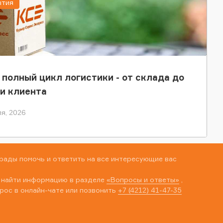
ытия
 полный цикл логистики - от склада до
и клиента
я, 2026
рады помочь и ответить на все интересующие вас
 найти информацию в разделе
«Вопросы и ответы»
,
рос в онлайн-чате или позвонить
+7 (4212) 41-47-35