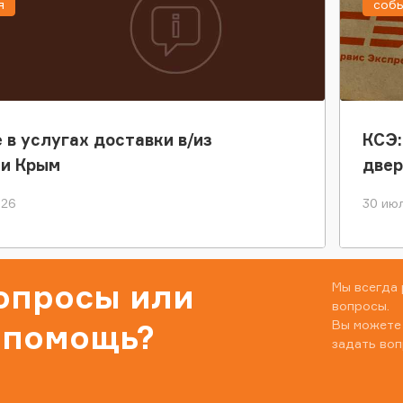
я
соб
 в услугах доставки в/из
КСЭ:
ки Крым
двер
026
30 июл
вопросы или
Мы всегда 
вопросы.
Вы можете
 помощь?
задать воп