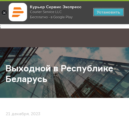
Курьер Сервис Экспресс
Установить
Courier Service LLC
Бесплатно - в Google Play
Главная
О компании
Новости
Выходной в Республике Беларусь
;
Выходной в Республике
Беларусь
21 декабря, 2023