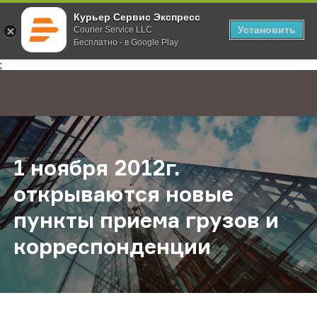
Курьер Сервис Экспресс
Установить
Courier Service LLC
Бесплатно - в Google Play
Главная
О компании
Новости
1 ноября 2012г. открываются нов
;
1 ноября 2012г.
открываются новые
пункты приема грузов и
корреспонденции