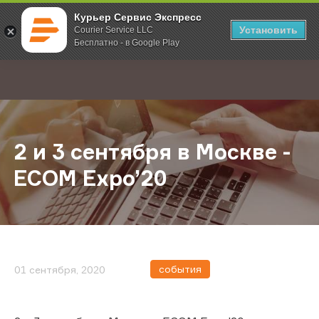
Курьер Сервис Экспресс
Установить
Courier Service LLC
Бесплатно - в Google Play
Главная
О компании
Новости
2 и 3 сентября в Москве - ECOM E
;
2 и 3 сентября в Москве -
ECOM Expo’20
события
01 сентября, 2020