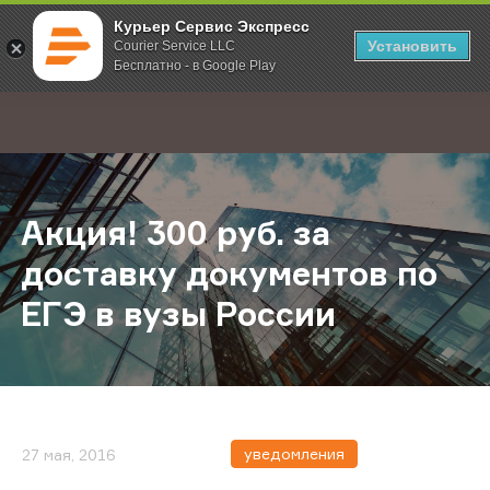
Курьер Сервис Экспресс
Установить
Courier Service LLC
Бесплатно - в Google Play
Главная
О компании
Новости
Акция! 300 руб. за доставку доку
;
Акция! 300 руб. за
доставку документов по
ЕГЭ в вузы России
уведомления
27 мая, 2016