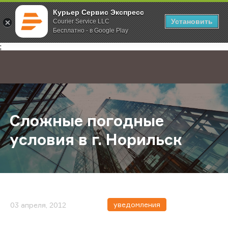
Курьер Сервис Экспресс
Установить
Courier Service LLC
Бесплатно - в Google Play
Главная
О компании
Новости
Cложные погодные условия в г. 
;
Cложные погодные
условия в г. Норильск
уведомления
03 апреля, 2012