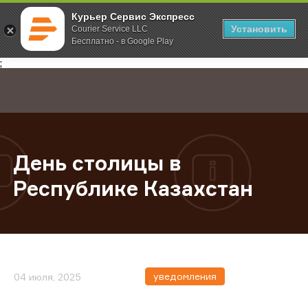
Курьер Сервис Экспресс
Установить
Courier Service LLC
Бесплатно - в Google Play
Главная
О компании
Новости
День столицы в Республике Казах
;
День столицы в
Республике Казахстан
уведомления
04 июля, 2025